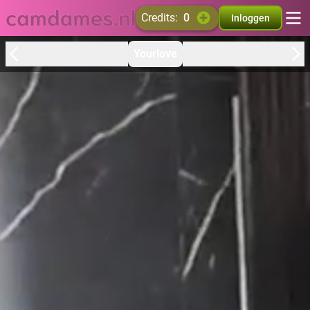
credits:
0
Inloggen
Yourlove