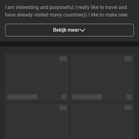
I am interesting and purposeful, I really like to travel and
have already visited many countries)) I like to make new
acquaintances with interesting people)) I like to dress
beautifully and always follow fashion))
Bekijk meer
Stad
Warsaw, Poland
Talen
Engels
Oogkleur
Groen
Haarkleur
Bruin
Lichaamsbouw
Slim
Cup maat
Cup C
Schaamhaar
Nee